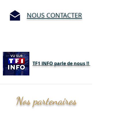
NOUS CONTACTER
TF1 INFO parle de nous !!
Nos partenaires