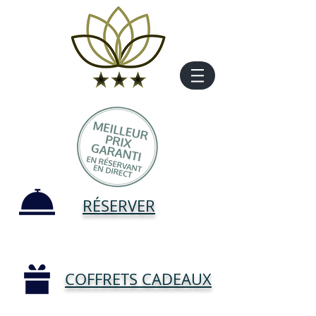
RÉSERVER
COFFRETS CADEAUX