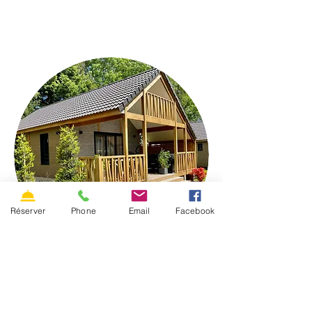
Réserver
Phone
Email
Facebook
Lodge Confort
Séjournez dans un Lodge Confort
vue
sur le massif du Sancy ou jardin