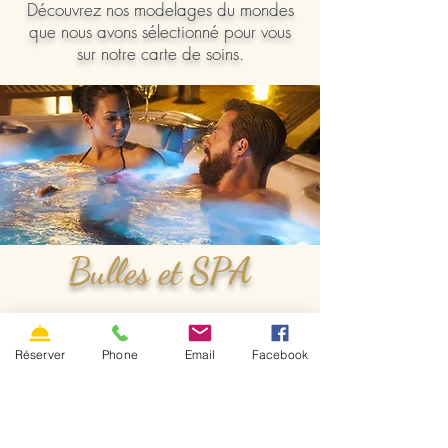
Découvrez nos modelages du mondes
que nous avons sélectionné pour vous
sur notre carte de soins.
Bulles et SPA
Hiver comme été, savourez les bulles
fraiches du champagne dans les bulles
Réserver
Phone
Email
Facebook
chaudes du Spa.
Tout un programme, avant une nuit en
amoureux